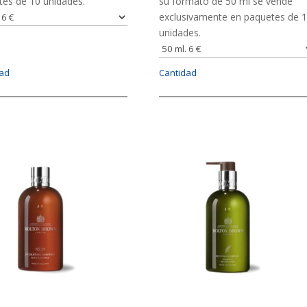
tes de 10 unidades.
su formato de 50 ml se vende
exclusivamente en paquetes de 
unidades.
dad
Cantidad
n
Imagen
EN
IMAGEN