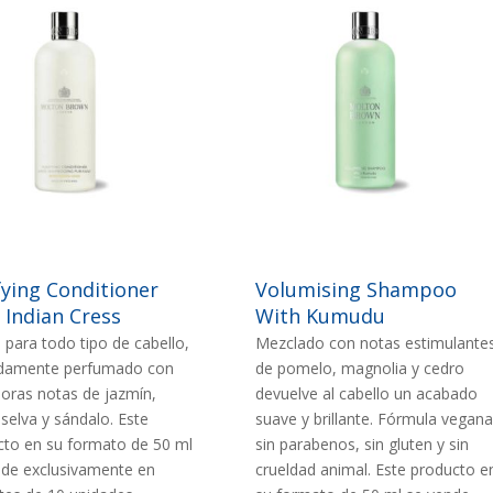
n
Imagen
EN
IMAGEN
fying Conditioner
Volumising Shampoo
 Indian Cress
With Kumudu
para todo tipo de cabello,
Mezclado con notas estimulante
adamente perfumado con
de pomelo, magnolia y cedro
oras notas de jazmín,
devuelve al cabello un acabado
elva y sándalo. Este
suave y brillante. Fórmula vegana
cto en su formato de 50 ml
sin parabenos, sin gluten y sin
nde exclusivamente en
crueldad animal. Este producto e