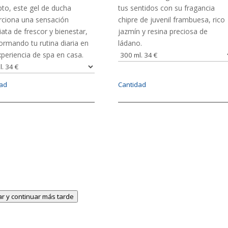
pto, este gel de ducha
tus sentidos con su fragancia
rciona una sensación
chipre de juvenil frambuesa, rico
ata de frescor y bienestar,
jazmín y resina preciosa de
ormando tu rutina diaria en
ládano.
periencia de spa en casa.
dad
Cantidad
r y continuar más tarde