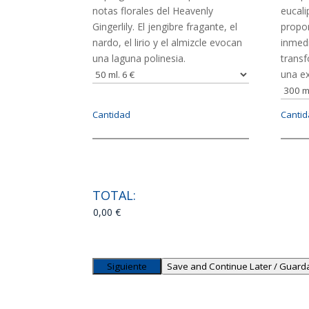
notas florales del Heavenly
eucali
Gingerlily. El jengibre fragante, el
propo
nardo, el lirio y el almizcle evocan
inmedi
una laguna polinesia.
transf
una ex
Cantidad
Canti
TOTAL:
Save and Continue Later / Guarda