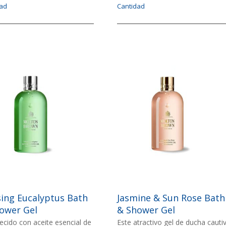
dad
Cantidad
n
Imagen
EN
IMAGEN
sing Eucalyptus Bath
Jasmine & Sun Rose Bath
ower Gel
& Shower Gel
ecido con aceite esencial de
Este atractivo gel de ducha cauti