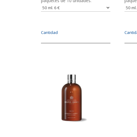
paquetes de 10 unidades.
paque
Cantidad
Canti
Imagen
Image
IMAGEN
IMAG