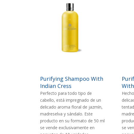
Imagen
Image
IMAGEN
IMAG
Purifying Shampoo With
Puri
Indian Cress
With
Perfecto para todo tipo de
Hecho 
cabello, está impregnado de un
delic
delicado aroma floral de jazmín,
tentad
madreselva y sándalo. Este
madres
producto en su formato de 50 ml
produ
se vende exclusivamente en
se ve