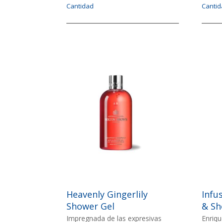
Cantidad
Canti
Imagen
Image
IMAGEN
IMAG
Heavenly Gingerlily
Infu
Shower Gel
& Sh
Impregnada de las expresivas
Enriqu