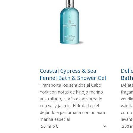
IMAGEN
IMAG
Coastal Cypress & Sea
Deli
Fennel Bath & Shower Gel
Bath
Transporta los sentidos al Cabo
Déjate
York con notas de hinojo marino
fragan
australiano, ciprés espolvoreado
vendid
con sal y jazmín. Hidrata la piel
vainil
dejándola perfumada con un aura
como e
marina especial.
levant