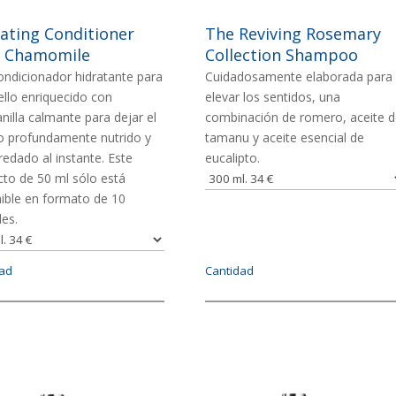
ating Conditioner
The Reviving Rosemary
h Chamomile
Collection Shampoo
ondicionador hidratante para
Cuidadosamente elaborada para
ello enriquecido con
elevar los sentidos, una
illa calmante para dejar el
combinación de romero, aceite d
lo profundamente nutrido y
tamanu y aceite esencial de
edado al instante. Este
eucalipto.
to de 50 ml sólo está
ible en formato de 10
es.
dad
Cantidad
n
Imagen