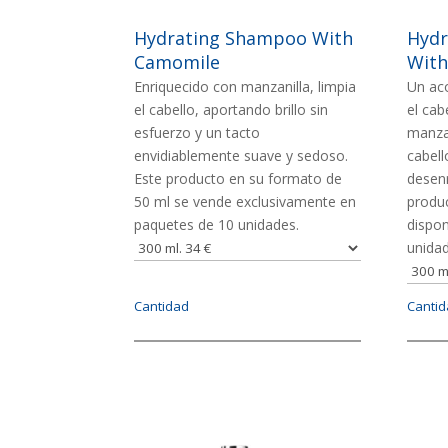
Hydrating Shampoo With
Hydr
Camomile
Wit
Enriquecido con manzanilla, limpia
Un ac
el cabello, aportando brillo sin
el cab
esfuerzo y un tacto
manzan
envidiablemente suave y sedoso.
cabel
Este producto en su formato de
desenr
50 ml se vende exclusivamente en
produc
paquetes de 10 unidades.
dispon
unidad
Cantidad
Canti
Imagen
Image